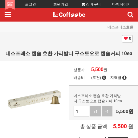
로그인
회원가입
장바구니
마이페이지
네스프레소호환
0
네스프레소 캡슐 호환 가리발디 구스토오로 캡슐커피 10ea
5,500
상품가
원
배송비
(조건)
지역별
네스프레소 캡슐 호환 가리발
디 구스토오로 캡슐커피 10ea
5,500
원
+1
-1
5,500
원
총 상품 금액